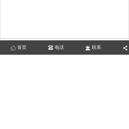
技术资讯
首页
电话
联系
怎样鉴别是否是翻新实心轮胎？
实心轮胎的特点，耐磨性好、使用网络寿命是一般...
实心轮胎的更换步骤
实心轮胎的更换步骤1、用液压千斤顶将车身进行...
实心轮胎夏季起皮现象的原因