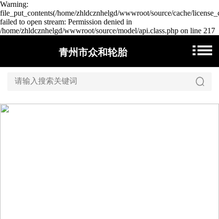
Warning:
file_put_contents(/home/zhldcznhelgd/wwwroot/source/cache/license_
failed to open stream: Permission denied in
/home/zhldcznhelgd/wwwroot/source/model/api.class.php on line 217
青州市众和轮胎