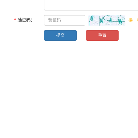
*
验证码
：
换一